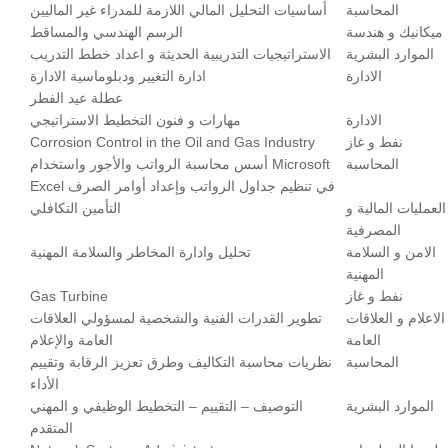
المحاسبة
أساسيات التحليل المالي اللازمة للمدراء غير الماليين
ميكانيك و هندسة
الرسم الهندسي والمساقط
الموارد البشرية
الاستراتيجيات التدريبية الحديثة و اعداد خطط التدريب
الادارة
ادارة التغيير ودبلوماسية الادارة
عطلة عيد الفطر
الادارة
مهارات و فنون التخطيط الاستراتيجي
نفط و غاز
Corrosion Control in the Oil and Gas Industry
المحاسبة
أسس محاسبة الرواتب والأجور واستخدام Microsoft
Excel في تنظيم جداول الرواتب وإعداد أوامر الصرف
العمليات المالية و
التأمين التكافلي
المصرفية
الامن و السلامة
تحليل وادارة المخاطر والسلامة المهنية
المهنية
نفط و غاز
Gas Turbine
الاعلام و العلاقات
تطوير القدرات الفنية والشخصية لمسؤولي العلاقات
العامة
العامة والإعلام
المحاسبة
نظريات محاسبة التكاليف وطرق تعزيز الرقابة وتقييم
الأداء
الموارد البشرية
التوصيف – التقييم – التخطيط الوظيفي و المهني
المتقدم