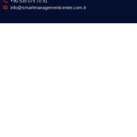
+90 535 075 70 91
info@smartmanagementcenter.com.tr