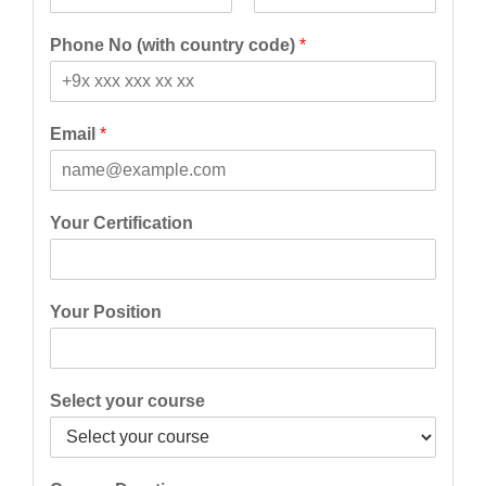
F
L
i
a
Phone No (with country code)
*
r
s
s
t
t
Email
*
Your Certification
Your Position
Select your course